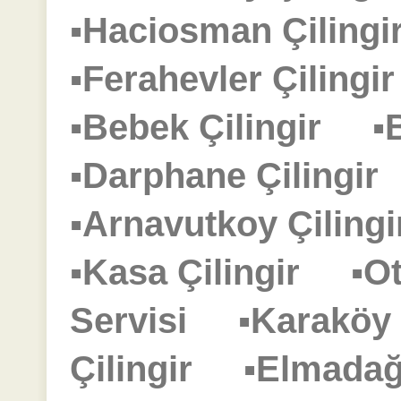
▪Haciosman Çilin
▪Ferahevler Çiling
▪Bebek Çilingir
▪
▪Darphane Çilingi
▪Arnavutkoy Çilin
▪Kasa Çilingir
▪O
Servisi
▪Karaköy
Çilingir
▪Elmadağ