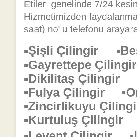
Etiler
genelinde 7/24 kesinti
Hizmetimizden faydalanmak
saat) no'lu telefonu arayara
▪Şişli Çilingir
▪Be
▪Gayrettepe Çilin
▪Dikilitaş Çilingir
▪Fulya Çilingir
▪O
▪Zincirlikuyu Çili
▪Kurtuluş Çilingi
▪Levent Çilingir
▪