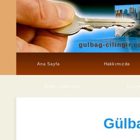
gulbag-cilingir.
Ana Sayfa
Hakkımızda
Diğer Sitelerimiz
İletiş
Gülb