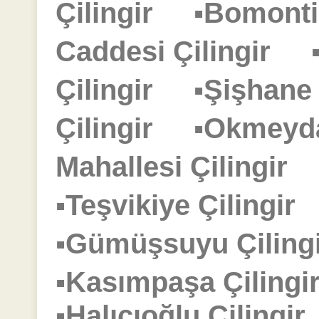
Çilingir
▪Bomonti
Caddesi Çilingir
Çilingir
▪Şişhane
Çilingir
▪Okmeyd
Mahallesi Çilingir
▪Teşvikiye Çilingi
▪Gümüşsuyu Çilin
▪Kasımpaşa Çilin
▪Halıcıoğlu Çiling